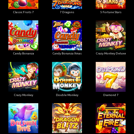
Classic Fruits 7
7 Dragons
5 Fortune Stars
Candy Bonanza
Candy Bonanza Xmas
Crazy Monkey Deluxe
Crazy Monkey
Double Monkey
Diamond 7