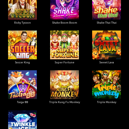
Ricky Tycoon
Shake Boom Boom
Shake Thai Thai
Soccer King
Super Fortune
Sweet Lava
Taiga 88
Triple Kung Fu Monkey
Triple Monkey