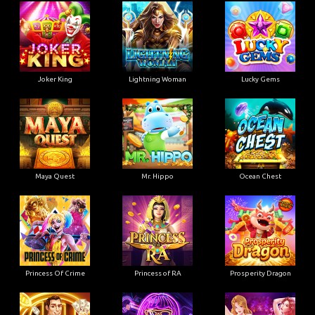
Joker King
Lightning Woman
Lucky Gems
Maya Quest
Mr. Hippo
Ocean Chest
Princess Of Crime
Princess of RA
Prosperity Dragon