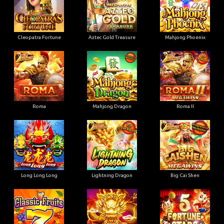
Cleopatra Fortune
Aztec Gold Treasure
Mahjong Phoenix
Roma
Mahjong Dragon
Roma II
Long Long Long
Lightning Dragon
Big Cai Shen