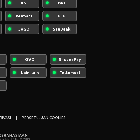
BNI
BRI
Permata
BJB
JAGO
SeaBank
OVO
ShopeePay
Lain-lain
Telkomsel
RIVASI
|
PERSETUJUAN COOKIES