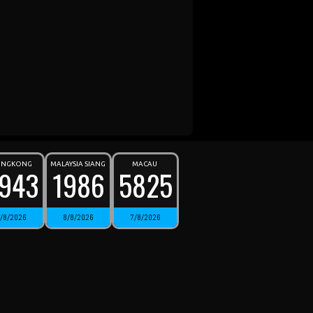
ONGKONG
MALAYSIA SIANG
MACAU
943
1986
5825
/8/2026
8/8/2026
7/8/2026