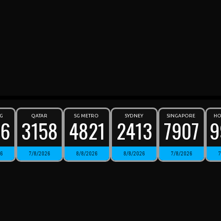
NG
QATAR
SG METRO
SYDNEY
SINGAPORE
H
76
3158
4821
2413
7907
9
26
7/8/2026
8/8/2026
8/8/2026
7/8/2026
7