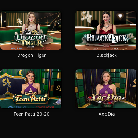
Dragon Tiger
Blackjack
Teen Patti 20-20
Xoc Dia