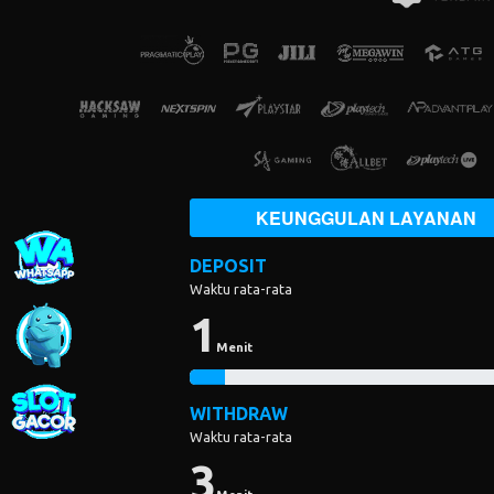
KEUNGGULAN LAYANAN
DEPOSIT
Waktu rata-rata
1
Menit
WITHDRAW
Waktu rata-rata
3