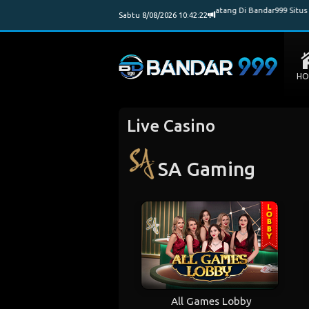
Selamat Datang Di Bandar999 Situs Slot 
Sabtu 8/08/2026 10:42:23
HO
Live Casino
SA Gaming
All Games Lobby