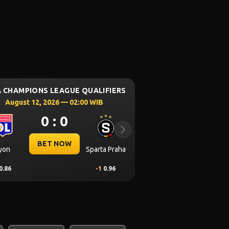
A CHAMPIONS LEAGUE QUALIFIERS
August 11, 2026 — 22:59 WIB
0 : 0
Next
BET NOW
Union Saint-
 Glimt
Gilloise
5
0.82
-0.75
1.00