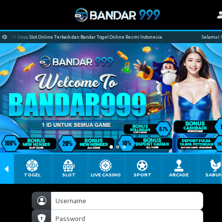
99 Situs Slot Online Terbaik dan Bandar Togel Online Resmi Indonesia
Selamat Datan
TOGEL
SLOT
LIVE CASINO
SPORT
ARCADE
SABU