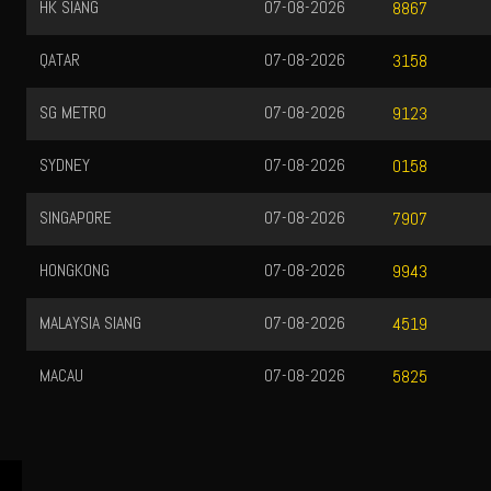
HK SIANG
07-08-2026
8867
QATAR
07-08-2026
3158
SG METRO
07-08-2026
9123
SYDNEY
07-08-2026
0158
SINGAPORE
07-08-2026
7907
HONGKONG
07-08-2026
9943
MALAYSIA SIANG
07-08-2026
4519
MACAU
07-08-2026
5825