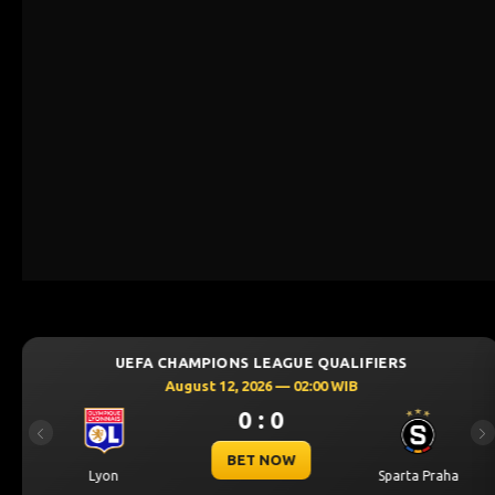
EAGUE QUALIFIERS
UEFA CHAMPIONS LE
26 — 02:00 WIB
August 12, 2026
: 0
0 : 
Previous
Ne
 NOW
BET N
Sparta Praha
SK Sturm Graz