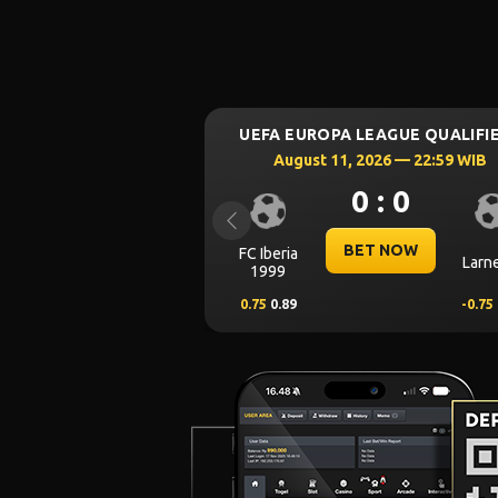
UEFA CHAMPIONS LEAGUE QUALIFIERS
UEFA CHAMP
August 11, 2026 — 22:59 WIB
August
0 : 0
Previous
BET NOW
Union Saint-
Kauno
Bodo Glimt
Gilloise
Zalgiris
0.75
0.77
-0.75
-0.95
-1.25
1.00