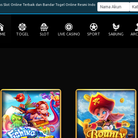
ot Online Terbaik dan Bandar Togel Online Resmi Indonesia
Selamat D
dv**dp Berhasil Withdraw Rp 9.693.000,00
ME
TOGEL
SLOT
LIVE CASINO
SPORT
SABUNG
ARC