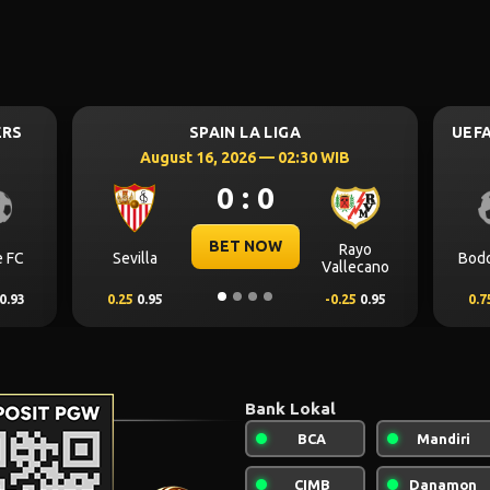
IONS LEAGUE QUALIFIERS
SPAIN LA LIGA
 12, 2026 — 00:00 WIB
August 16, 2026 — 00:30
0 : 0
0 : 0
BET NOW
BET NOW
Dinamo
Alaves
Zagreb
1.25
0.82
0.00
0.57
Bank Lokal
BCA
Mandiri
CIMB
Danamon