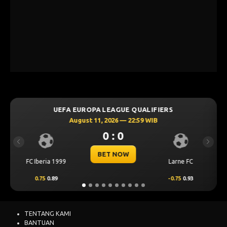
LEAGUE QUALIFIERS
SPAIN LA 
 2026 — 22:59 WIB
August 16, 2026 
0 : 0
0 : 
Previous
Next
ET NOW
BET N
Larne FC
Sevilla
-0.75
0.93
0.25
0.95
TENTANG KAMI
BANTUAN