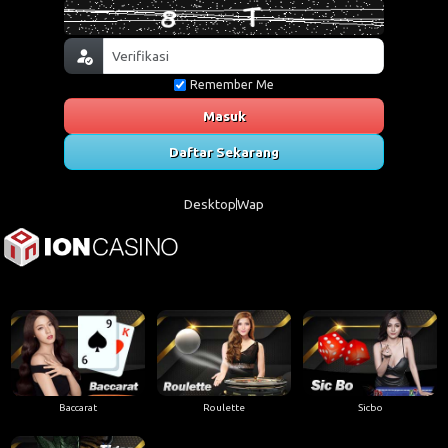
Remember Me
Masuk
Daftar Sekarang
Desktop
Wap
Baccarat
Roulette
Sicbo