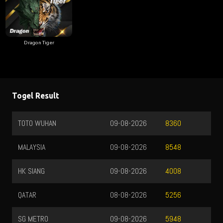
Dragon Tiger
Togel Result
TOTO WUHAN
09-08-2026
8360
MALAYSIA
09-08-2026
8548
HK SIANG
09-08-2026
4008
QATAR
08-08-2026
5256
SG METRO
09-08-2026
5948