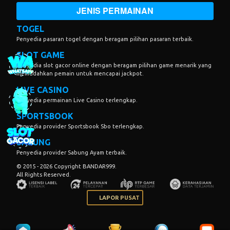
JENIS PERMAINAN
TOGEL
Penyedia pasaran togel dengan beragam pilihan pasaran terbaik.
SLOT GAME
Penyedia slot gacor online dengan beragam pilihan game menarik yang
memudahkan pemain untuk mencapai jackpot.
LIVE CASINO
Penyedia permainan Live Casino terlengkap.
SPORTSBOOK
Penyedia provider Sportsbook Sbo terlengkap.
SABUNG
Penyedia provider Sabung Ayam terbaik.
© 2015 - 2026 Copyright BANDAR999.
All Rights Reserved.
LAPOR PUSAT